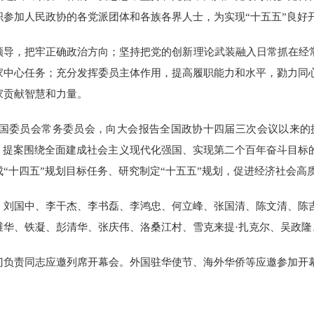
织参加人民政协的各党派团体和各族各界人士，为实现“十五五”良好
领导，把牢正确政治方向；坚持把党的创新理论武装融入日常抓在经常
家中心任务；充分发挥委员主体作用，提高履职能力和水平，勠力同
家贡献智慧和力量。
国委员会常务委员会，向大会报告全国政协十四届三次会议以来的提
办复。提案围绕全面建成社会主义现代化强国、实现第二个百年奋斗目标
“十四五”规划目标任务、研究制定“十五五”规划，促进经济社会高
、刘国中、李干杰、李书磊、李鸿忠、何立峰、张国清、陈文清、陈
维华、铁凝、彭清华、张庆伟、洛桑江村、雪克来提·扎克尔、吴政隆
门负责同志应邀列席开幕会。外国驻华使节、海外华侨等应邀参加开