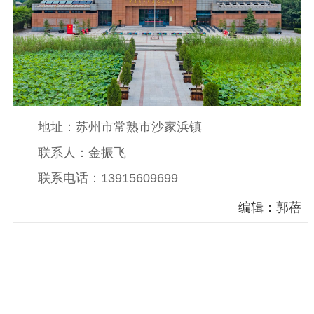
思想建设
工作动态
教育基地
《江苏民盟》
参政议政
地址：苏州市常熟市沙家浜镇
联系人：金振飞
调查研究
论坛研讨
建言献策
联系电话：13915609699
基地建设
编辑：郭蓓
组织建设
活力基层
盟员风采
内部监督