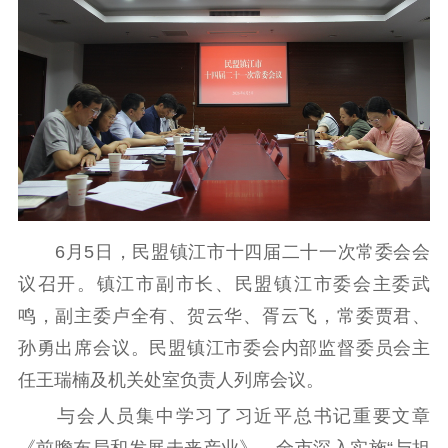
思想建设
工作动态
教育基地
《江苏民盟》
参政议政
调查研究
论坛研讨
建言献策
6月5日，民盟镇江市十四届二十一次常委会会
基地建设
议召开。镇江市副市长、民盟镇江市委会主委武
鸣，副主委卢全有、贺云华、胥云飞，常委贾君、
孙勇出席会议。民盟镇江市委会内部监督委员会主
组织建设
任王瑞楠及机关处室负责人列席会议。
活力基层
盟员风采
内部监督
与会人员集中学习了习近平总书记重要文章