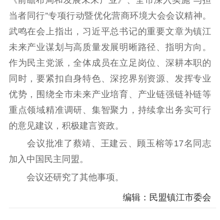
《前瞻布局和发展未来产业》、全市深入实施“与担
社会服务
当者同行”专项行动暨优化营商环境大会会议精神。
武鸣在会上指出，习近平总书记的重要文章为镇江
教育帮扶
科技咨询
社会帮教
未来产业谋划与高质量发展明晰路径、指明方向。
社区服务
作为民主党派，全体成员在立足岗位、深耕本职的
同时，要紧扣自身特色、深挖界别资源、发挥专业
机关建设
优势，围绕全市未来产业培育、产业链强链补链等
重点领域精准调研、集智聚力，持续拿出务实可行
机关机构
工作动态
预决算公开
的意见建议，积极建言资政。
工会工作
会议批准了蔡靖、王建云、顾玉榕等17名同志
加入中国民主同盟。
学习平台
会议还研究了其他事项。
编辑：民盟镇江市委会
认知民盟
学习视频
盟内英才
领导讲话
学习资料
历史资料