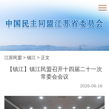
首页
民盟概况
江苏民盟
>
镇江
> 正文
【镇江】镇江民盟召开十四届二十一次
民盟简介
民盟章程
领导人简介
常委会会议
历届省委常委
2026-06-16
要闻
时政要闻
盟务要闻