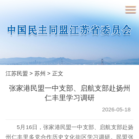
首页
民盟概况
江苏民盟
>
苏州
> 正文
民盟简介
民盟章程
领导人简介
张家港民盟一中支部、启航支部赴扬州
历届省委常委
仁丰里学习调研
2026-05-18
要闻
5月16日，张家港民盟一中支部、启航支部赴扬
时政要闻
盟务要闻
州仁丰里多党合作历史文化街区学习调研。民盟张