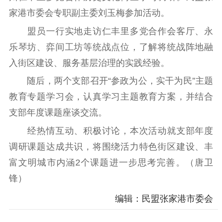
家港市委会专职副主委刘玉梅参加活动。
思想建设
盟员一行实地走访仁丰里多党合作会客厅、永
乐琴坊、弈间工坊等统战点位，了解将统战阵地融
工作动态
教育基地
《江苏民盟》
入街区建设、服务基层治理的实践经验。
随后，两个支部召开“参政为公，实干为民”主题
参政议政
教育专题学习会，认真学习主题教育方案，并结合
支部年度课题座谈交流。
调查研究
论坛研讨
建言献策
经热情互动、积极讨论，本次活动就支部年度
基地建设
调研课题达成共识，将围绕活力特色街区建设、丰
富文明城市内涵2个课题进一步思考完善。（唐卫
组织建设
锋）
活力基层
盟员风采
内部监督
编辑：民盟张家港市委会