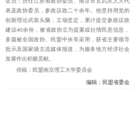
证员；历任江苏省政协委员、南京市玄武区人大代
社会服务
表及政协委员，参政议政二十余年。他坚持用党的
创新理论武装头脑，立场坚定，累计提交参政议政
教育帮扶
科技咨询
社会帮教
建议40余份，被省政协立为提案或社情民意信息，
社区服务
多篇被全国政协、民盟中央等采用，获省主要领导
批示及国家级主流媒体报道，为服务地方经济社会
机关建设
发展作出积极贡献。
供稿：民盟南京理工大学委员会
机关机构
工作动态
预决算公开
工会工作
编辑：民盟省委会
学习平台
认知民盟
学习视频
盟内英才
领导讲话
学习资料
历史资料