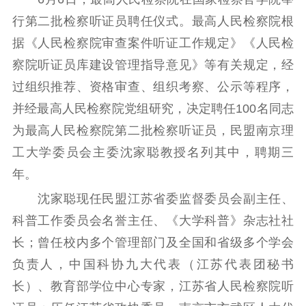
行第二批检察听证员聘任仪式。最高人民检察院根
思想建设
据《人民检察院审查案件听证工作规定》《人民检
察院听证员库建设管理指导意见》等有关规定，经
工作动态
教育基地
《江苏民盟》
过组织推荐、资格审查、组织考察、公示等程序，
并经最高人民检察院党组研究，决定聘任100名同志
参政议政
为最高人民检察院第二批检察听证员，民盟南京理
工大学委员会主委沈家聪教授名列其中，聘期三
调查研究
论坛研讨
建言献策
年。
基地建设
沈家聪现任民盟江苏省委监督委员会副主任、
科普工作委员会名誉主任、《大学科普》杂志社社
组织建设
长；曾任校内多个管理部门及全国和省级多个学会
负责人，中国科协九大代表（江苏代表团秘书
活力基层
盟员风采
内部监督
长）、教育部学位中心专家，江苏省人民检察院听