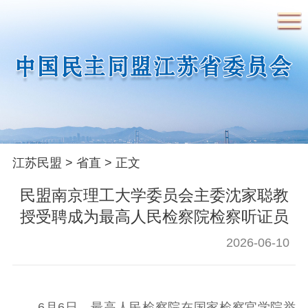
首页
民盟概况
江苏民盟
>
省直
> 正文
民盟简介
民盟章程
领导人简介
民盟南京理工大学委员会主委沈家聪教
历届省委常委
授受聘成为最高人民检察院检察听证员
2026-06-10
要闻
时政要闻
盟务要闻
6月6日，最高人民检察院在国家检察官学院举